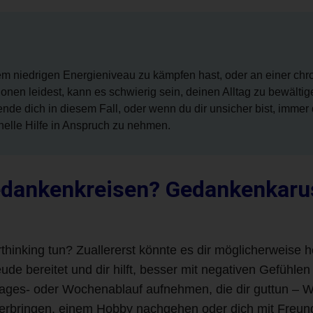
m niedrigen Energieniveau zu kämpfen hast, oder an einer chr
nen leidest, kann es schwierig sein, deinen Alltag zu bewältig
e dich in diesem Fall, oder wenn du dir unsicher bist, immer d
nelle Hilfe in Anspruch zu nehmen.
dankenkreisen? Gedankenkarus
inking tun? Zuallererst könnte es dir möglicherweise h
reude bereitet und dir hilft, besser mit negativen Gefüh
Tages- oder Wochenablauf aufnehmen, die dir guttun – W
r verbringen, einem Hobby nachgehen oder dich mit Freund