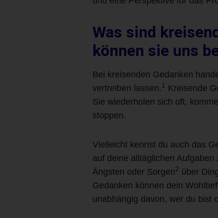
und eine Perspektive für das Pr
Was sind kreisen
können sie uns b
Bei kreisenden Gedanken handel
1
vertreiben lassen.
Kreisende Ged
Sie wiederholen sich oft, komme
stoppen.
Vielleicht kennst du auch das 
auf deine alltäglichen Aufgaben 
2
Ängsten oder Sorgen
über Dinge
Gedanken können dein Wohlbefind
unabhängig davon, wer du bist 