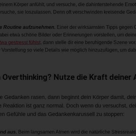
deinem Körper anfühlt, und versuche, die dahinterstehende Emo
ersuche, sie loszulassen. Denn oft verschwinden kreisende Ge
ne Routine aufzunehmen.
Einer der wirksamsten Tipps gegen Ov
dabei etwa schöne Bilder oder Erinnerungen vorstellen, um dein
wa gestresst fühlst
, dann stelle dir eine beruhigende Szene v
Vorstellung so viele Details wie möglich hinzuzufügen, um da
 Overthinking? Nutze die Kraft deiner
ne Gedanken rasen, dann beginnt dein Körper damit, de
e Reaktion ist ganz normal. Doch wenn du versuchst, de
iven Gefühle und das Gedankenkarussell zu stoppen:
und aus.
Beim langsamen Atmen wird die natürliche Stressreakti