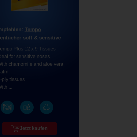
mpfehlen:
Tempo
entücher soft & sensitive
empo Plus 12 x 9 Tissues
deal for sensitive noses
ith chamomile and aloe vera
balm
-ply tissues
ith ...
Jetzt kaufen