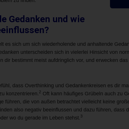
oblem zu finden.
de Gedanken und wie
eeinflussen?
t es sich um sich wiederholende und anhaltende Gedank
anken unterscheiden sich in vielerlei Hinsicht von nor
n dir bestimmt meist aufdringlich vor, und erwecken das
Gefühl, dass Overthinking und Gedankenkreisen es dir 
2
zu konzentrieren.
Oft kann häufiges Grübeln auch zu Ge
 führen, die von außen betrachtet vielleicht keine groß
en also negativ beeinflussen und dazu führen, dass du di
3
oder wo du gerade im Leben stehst.