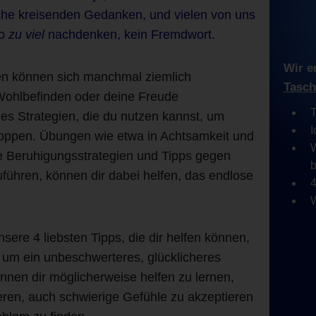
lche kreisenden Gedanken, und vielen von uns
so
zu viel
nachdenken, kein Fremdwort.
Wir e
n können sich manchmal ziemlich
Tasch
Wohlbefinden oder deine Freude
T
 es Strategien, die du nutzen kannst, um
I
oppen. Übungen wie etwa in Achtsamkeit und
W
 Beruhigungsstrategien und Tipps gegen
uführen, können dir dabei helfen, das endlose
4
W
nsere 4 liebsten Tipps, die dir helfen können,
um ein unbeschwerteres, glücklicheres
nnen dir möglicherweise helfen zu lernen,
ren, auch schwierige Gefühle zu akzeptieren