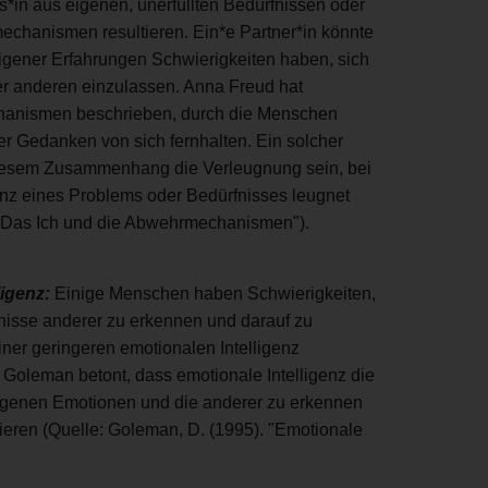
s*in aus eigenen, unerfüllten Bedürfnissen oder
chanismen resultieren. Ein*e Partner*in könnte
igener Erfahrungen Schwierigkeiten haben, sich
er anderen einzulassen. Anna Freud hat
anismen beschrieben, durch die Menschen
 Gedanken von sich fernhalten. Ein solcher
iesem Zusammenhang die Verleugnung sein, bei
enz eines Problems oder Bedürfnisses leugnet
. "Das Ich und die Abwehrmechanismen").
ligenz:
Einige Menschen haben Schwierigkeiten,
isse anderer zu erkennen und darauf zu
iner geringeren emotionalen Intelligenz
oleman betont, dass emotionale Intelligenz die
 eigenen Emotionen und die anderer zu erkennen
gieren (Quelle: Goleman, D. (1995). "Emotionale