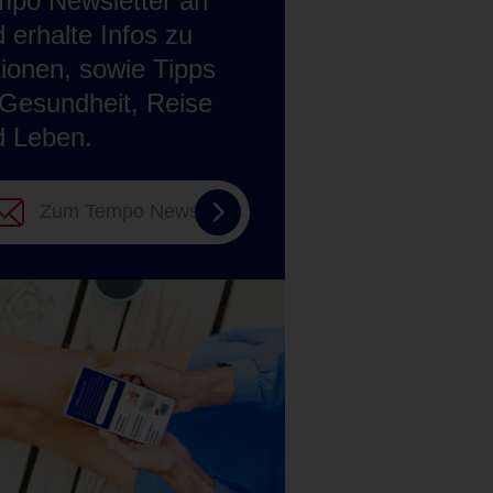
mpo Newsletter an
 erhalte Infos zu
ionen, sowie Tipps
Gesundheit, Reise
d Leben.
Zum
Tempo
Newsletter
anmelden