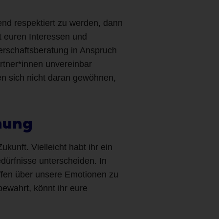
hend respektiert zu werden, dann
t euren Interessen und
nerschaftsberatung in Anspruch
tner*innen unvereinbar
ten sich nicht daran gewöhnen,
ehung
unft. Vielleicht habt ihr ein
dürfnisse unterscheiden. In
, offen über unsere Emotionen zu
ewahrt, könnt ihr eure