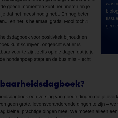
wasma
e de goede momenten kunt herinneren en je
biolo
e dat het meest nodig hebt. En nog beter
tissu
oen... en het is helemaal gratis. Mooi toch?!
gerec
heidsdagboek voor positiviteit bijhoudt en
oek kunt schrijven, ongeacht wat er is
baar voor te zijn, zelfs op die dagen dat je je
in de hondenpoep stapt en de bus mist – echt
kbaarheidsdagboek?
eidsdagboek een verslag van goede dingen die je over
en geen grote, levensveranderende dingen te zijn – we w
dag kleine, prachtige dingen mee. We moeten alleen een