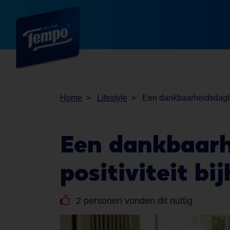
Home
Lifestyle
Een dankbaarheidsdagboe
Een
dankbaarh
positiviteit
bij
2 personen vonden dit nuttig