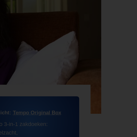
licht:
Tempo Original Box
 3-in-1 zakdoeken:
elzacht,