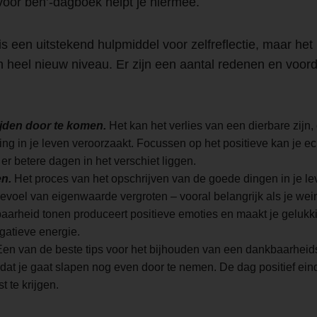
oor ben’-dagboek helpt je hiermee.
 een uitstekend hulpmiddel voor zelfreflectie, maar het
n heel nieuw niveau. Er zijn een aantal redenen en voor
tijden door te komen.
Het kan het verlies van een dierbare zijn,
ng in je leven veroorzaakt. Focussen op het positieve kan je ech
 er betere dagen in het verschiet liggen.
en.
Het proces van het opschrijven van de goede dingen in je le
 gevoel van eigenwaarde vergroten – vooral belangrijk als je wei
arheid tonen produceert positieve emoties en maakt je gelukkig
gatieve energie.
en van de beste tips voor het bijhouden van een dankbaarheid
dat je gaat slapen nog even door te nemen. De dag positief ein
 te krijgen.