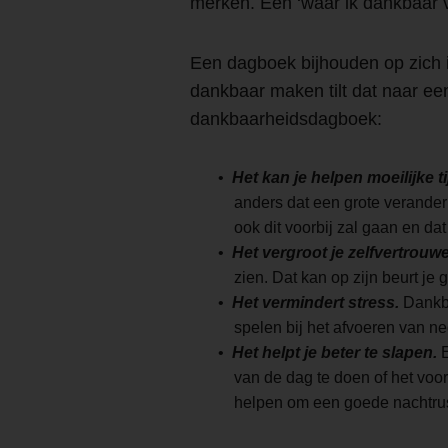
merken. Een ‘waar ik dankbaar v
Een dagboek bijhouden op zich is
dankbaar maken tilt dat naar ee
dankbaarheidsdagboek:
Het kan je helpen moeilijke 
anders dat een grote veranderi
ook dit voorbij zal gaan en dat
Het vergroot je zelfvertrouw
zien. Dat kan op zijn beurt je
Het vermindert stress.
Dankba
spelen bij het afvoeren van ne
Het helpt je beter te slapen.
E
van de dag te doen of het voor
helpen om een goede nachtrust