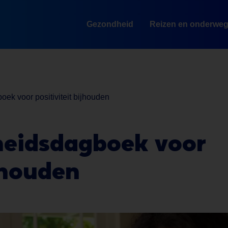
Gezondheid
Reizen en onderwe
k voor positiviteit bijhouden
eidsdagboek voor
houden