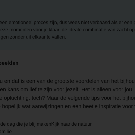
n emotioneel proces zijn, dus wees niet verbaasd als er een p
eze momenten voor je klaar; de ideale combinatie van zacht op 
en zonder uit elkaar te vallen.
beelden
jou en dat is een van de grootste voordelen van het bijh
 kans om lief te zijn voor jezelf. Het is alleen voor jou.
le opluchting, toch? Maar de volgende tips voor het bijh
opelijk wat aanwijzingen en een beetje inspiratie voor w
e dag die je blij makenKijk naar de natuur
amilie