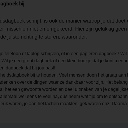
agboek bij
dsdagboek schrijft, is ook de manier waarop je dat doet 
r misschien niet en omgekeerd. Hier zijn gelukkig geen r
de juiste richting te sturen, waaronder:
 je telefoon of laptop schrijven, of in een papieren dagboek? Wil
? Wil je een groot dagboek of een klein boekje dat je kunt meen
n dagboek dat bij jou past!
rheidsdagboek bij te houden. Veel mensen doen het graag aan h
nken over de dingen waar ze dankbaar voor zijn. Het belangrijks
 zal het een gewoonte worden en deel uitmaken van je dagelijkse
allemaal wel eens te veel na, dus neem wat tijd om te ontspanne
 leuk waren, je aan het lachen maakten, gek waren enz. Daarn