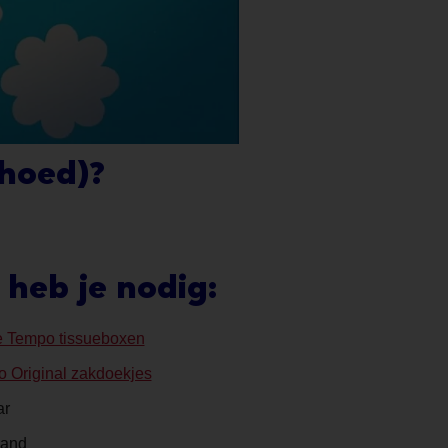
hoed)?
 heb je nodig:
e Tempo tissueboxen
 Original zakdoekjes
ar
band