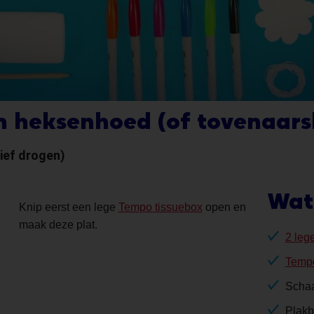
n heksenhoed (of tovenaars
ief drogen)
Wat
Knip eerst een lege
Tempo tissuebox
open en
maak deze plat.
2 leg
Tempo
Scha
Plak