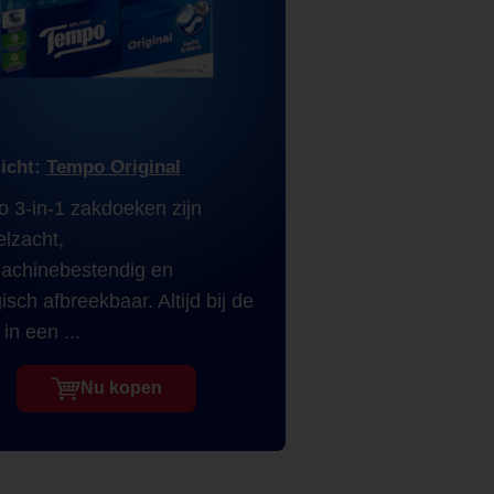
licht:
Tempo Original
 3-in-1 zakdoeken zijn
elzacht,
chinebestendig en
isch afbreekbaar. Altijd bij de
in een ...
Nu kopen