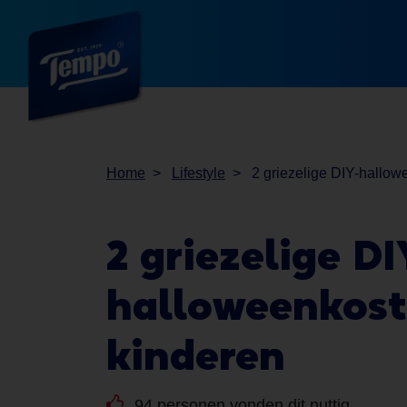
Home
Lifestyle
2 griezelige DIY-hallo
2 griezelige
DI
halloweenkos
kinderen
94 personen vonden dit nuttig