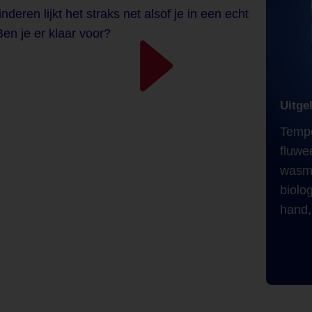
eren lijkt het straks net alsof je in een echt
en je er klaar voor?
Uitge
Tempo
fluwe
wasma
biolog
hand, 