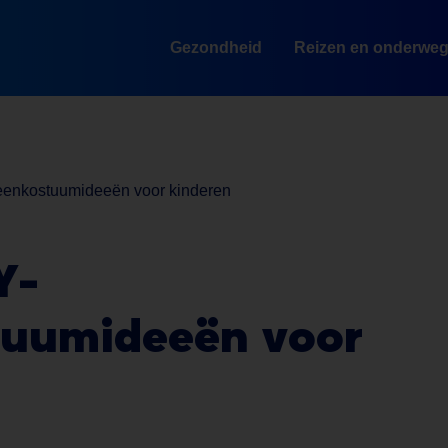
Gezondheid
Reizen en onderwe
weenkostuumideeën voor kinderen
Y-
tuumideeën
voor