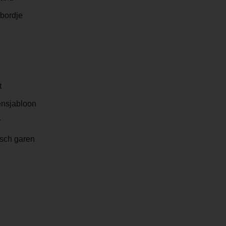
 bordje
t
ensjabloon
r
isch garen