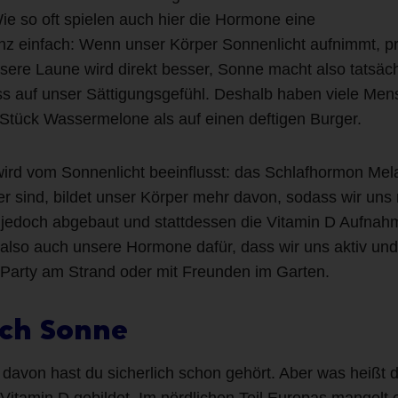
 so oft spielen auch hier die Hormone eine
ganz einfach: Wenn unser Körper Sonnenlicht aufnimmt, p
ere Laune wird direkt besser, Sonne macht also tatsäch
luss auf unser Sättigungsgefühl. Deshalb haben viele M
 Stück Wassermelone als auf einen deftigen Burger.
rd vom Sonnenlicht beeinflusst: das Schlafhormon Mela
r sind, bildet unser Körper mehr davon, sodass wir uns 
n jedoch abgebaut und stattdessen die Vitamin D Aufna
n also auch unsere Hormone dafür, dass wir uns aktiv und 
 Party am Strand oder mit Freunden im Garten.
rch Sonne
davon hast du sicherlich schon gehört. Aber was heißt d
Vitamin D gebildet. Im nördlichen Teil Europas mangel