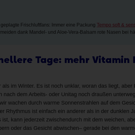
 geplagte Frischluftfans: Immer eine Packung
Tempo soft & sens
vermeiden dank Mandel- und Aloe-Vera-Balsam rote Nasen bei h
 hellere Tage: mehr Vitami
ls im Winter. Es ist noch unklar, woran das liegt, aber F
ch nach dem Arbeits- oder Unitag noch draußen unterwegs
d wir wachen durch warme Sonnenstrahlen auf dem Gesic
r Rhythmus ist einfach ein anderer als in der dunklen Ja
 ist, kann jederzeit zwischendurch mit dem weichen, ab
bern oder das Gesicht abwischen– gerade bei den warm