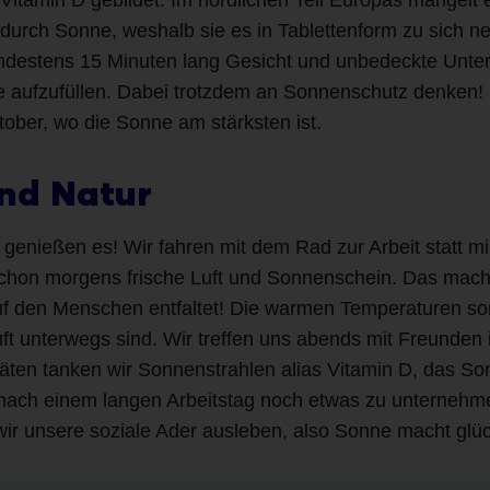
 durch Sonne, weshalb sie es in Tablettenform zu sich
indestens 15 Minuten lang Gesicht und unbedeckte Unte
 aufzufüllen. Dabei trotzdem an Sonnenschutz denken! I
ober, wo die Sonne am stärksten ist.
und Natur
genießen es! Wir fahren mit dem Rad zur Arbeit statt mis
schon morgens frische Luft und Sonnenschein. Das macht
auf den Menschen entfaltet! Die warmen Temperaturen so
uft unterwegs sind. Wir treffen uns abends mit Freunden
vitäten tanken wir Sonnenstrahlen alias Vitamin D, das
nach einem langen Arbeitstag noch etwas zu unternehm
wir unsere soziale Ader ausleben, also Sonne macht glück