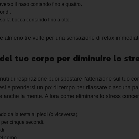
averso il naso contando fino a quattro.
condi.
o la bocca contando fino a otto.
ne
almeno
tre volte per una sensazione di relax immediat
del tuo corpo per diminuire lo str
ti di respirazione puoi spostare l’attenzione sul tuo corp
si e prendersi un po’ di tempo per rilassare ciascuna pa
re anche la mente. Allora come eliminare lo stress conce
do dalla testa ai piedi (o viceversa)
.
e per
cinque
secondi
.
di.
el corpo.