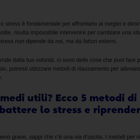
 stress è fondamentale per affrontarlo al meglio e diminu
a volte, risulta impossibile intervenire per cambiare una 
tress non dipende da noi, ma da fattori esterni.
ende dalla tua volontà, ci sono delle cose che puoi fare 
io
,
potresti utilizzare
metodi di rilassamento
per alleviare
.
rimedi
utili? Ecco
5 metodi di
battere lo stress e riprende
meno grave, sappi che c’è una via d’uscita. I
metodi per ri