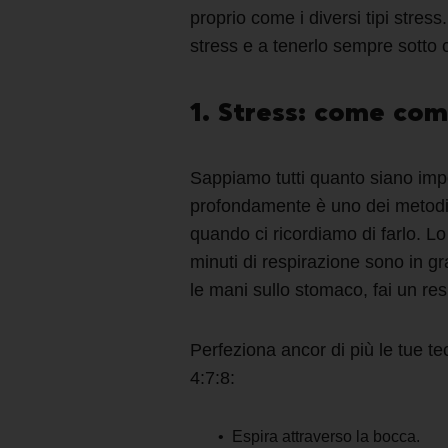
proprio come i diversi tipi stres
stress
e a tenerlo sempre sotto c
1. Stress: come com
Sappiamo tutti quanto siano impor
profondamente è uno dei metod
quando ci ricordiamo di farlo. L
minuti di respirazione sono in g
le mani sullo stomaco, fai un re
Perfeziona ancor di più le tue t
4:7:8:
Espira attraverso la bocca.