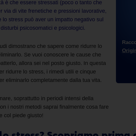
rità è che essere stressati (poco o tanto che
r via di vite frenetiche e pressioni lavorative,
re lo stress può aver un impatto negativo sul
disturbi psicosomatici e psicologici.
Racc
studi dimostrano che sapere
come ridurre lo
Origi
liminarlo. Se vuoi conoscere le cause che
atterlo
, allora sei nel posto giusto. In questa
er ridurre lo
stress, i rimedi
utili
e cinque
er eliminarlo completamente dalla tua vita.
are, soprattutto in periodi intensi della
on i nostri metodi saprai finalmente cosa fare
te col piede giusto!
lo stress
? Scopriamo prima c