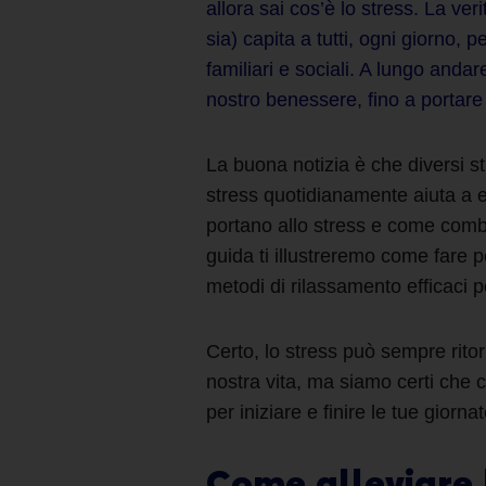
allora sai cos’è lo stress. La ve
sia) capita a tutti, ogni giorno,
pe
familiari e sociali. A lungo anda
nostro benessere, fino a portare 
La buona notizia è che diversi 
stress
quotidianamente aiuta a e
portano allo
stress e come comb
guida ti illustreremo come fare
p
metodi di rilassamento
efficaci p
Certo, lo stress può sempre ritorn
nostra vita, ma siamo certi che c
per iniziare e finire le tue giorna
Come alleviare 