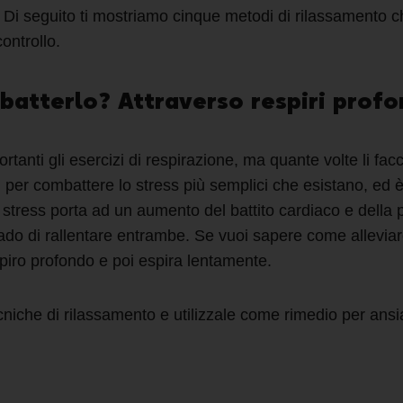
s. Di seguito ti mostriamo cinque
metodi di rilassamento
ch
ontrollo.
batterlo? Attraverso respiri prof
tanti gli esercizi di respirazione,
ma quante volte
li
facc
i per
combattere lo stress
più semplici che esistano, ed è
o stress porta ad un aumento del battito cardiaco e della
rado di rallentare entrambe.
Se vuoi sapere
come alleviar
spiro profondo e poi espira lentamente.
ecniche di rilassamento
e utilizzale come
rimedio per ansi