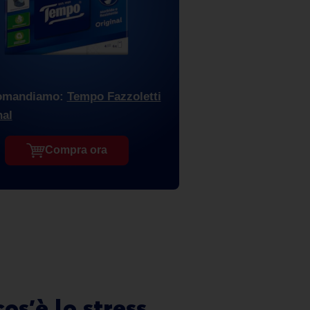
omandiamo:
Tempo Fazzoletti
nal
Compra ora
os’è lo stress