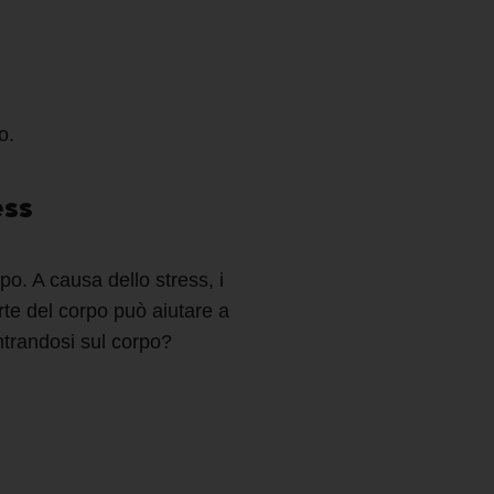
o
.
ess
o. A causa dello stress, i
rte del corpo può aiutare a
ntrandosi sul corpo?