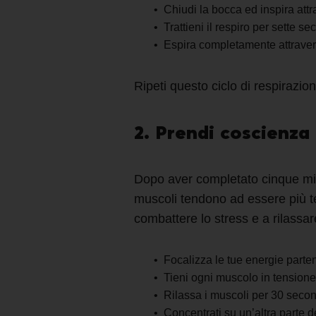
Chiudi la bocca ed inspira attr
Trattieni il respiro per sette se
Espira completamente attravers
Ripeti questo ciclo di respirazio
2. Prendi coscienza 
Dopo aver completato cinque minu
muscoli tendono ad essere più te
combattere lo stress e a rilassa
Focalizza le tue energie parten
Tieni ogni muscolo in tension
Rilassa
i muscoli
per 30 secon
Concentrati su un’altra parte d