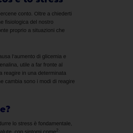
ercene conto. Oltre a chiederti
e fisiologica del nostro
onte proprio a situazioni che
causa l’aumento di glicemia e
lina, utile a far fronte al
 a reagire in una determinata
che cambia sono i modi di reagire
ute?
durre lo stress
è fondamentale,
2
salute, con sintomi come
: