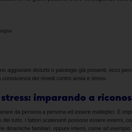
guigna
ssono aggravare disturbi o patologie già presenti, ecco p
a conoscenza dei
rimedi contro ansia e stress
.
 stress: imparando a riconos
ariare da persona a persona ed essere molteplici. È imp
s
del tutto. I fattori scatenanti possono essere esterni, co
o, le dinamiche familiari, oppure interni, come ad esempio