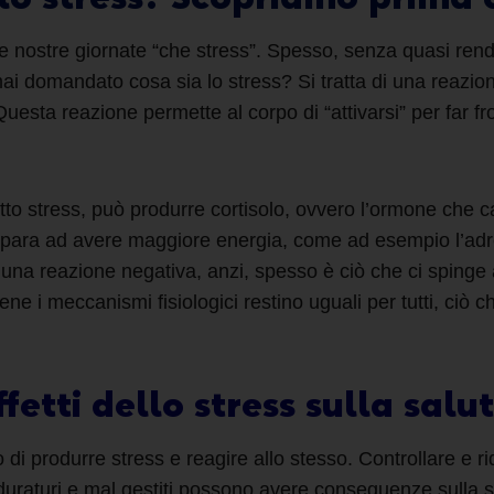
e nostre giornate “che stress”. Spesso, senza quasi rend
 mai domandato cosa sia lo stress? Si tratta di una reazion
Questa reazione permette al corpo di “attivarsi” per far fr
tto stress, può produrre cortisolo, ovvero l’ormone che 
para ad avere maggiore energia, come ad esempio l’adrena
i una reazione negativa, anzi, spesso è ciò che ci spinge
ne i meccanismi fisiologici restino uguali per tutti, ciò 
ffetti dello stress sulla sal
o di produrre stress e reagire allo stesso. Controllare e
ri
, duraturi e mal gestiti possono avere conseguenze sulla 