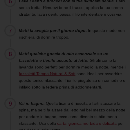
Lava i denti e procedi con la tua skincare serale.
Fallo
senza fretta. Rimuovi bene il trucco, applica la tua crema
idratante, lava i denti, passa il filo interdentale e così via.
Metti la sveglia per il giorno dopo.
In questo modo non
rischierai di dormire troppo.
Metti qualche goccia di olio essenziale su un
fazzoletto e tienilo accanto al letto.
Gli olii come la
lavanda sono perfetti per dormire meglio la notte, mentre i
fazzoletti Tempo Natural & Soft
sono ideali per assorbire
questo tonico rilassante. Tienilo piegato su un comodino o
infilalo sotto la federa prima di addormentarti.
Vai in bagno.
Quella tisana è riuscita a farti staccare la
spina, ma se ti fa alzare dal letto nel bel mezzo della notte
per andare in bagno, ecco come diventa subito meno
rilassante. Usa della
carta igienica morbida e delicata
per