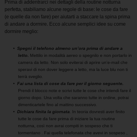
Prima di addentrarci nei dettagli della routine notturna
perfetta, stabiliamo alcune regole di base: le cose da fare
(e quelle da non fare) per aiutarti a staccare la spina prima
di andare a dormire. Ecco alcune semplici idee su come
dormire meglio:
Spegni il telefono almeno un’ora prima di andare a
letto.
Mettilo in modalità aereo o spegnilo e non portarlo in
camera da letto. Non solo eviterai di aprire un’e-mail che
speravi di non dover leggere a letto, ma la luce blu non ti
terrà sveglio.
Fai una lista di cose da fare per il giorno seguente.
Prendi il blocco note e scrivi tutte le cose che intendi fare il
giorno dopo. Una volta che saranno tutte in ordine, potrai
dimenticartele fino al mattino successivo.
Dichiara finita la giornata
. In teoria dovresti aver finito
tutte le cose da fare prima di iniziare la tua routine
notturna, così non avrai compiti in sospeso che ti
tormentano . Fai quella telefonata che avevi in sospeso ,