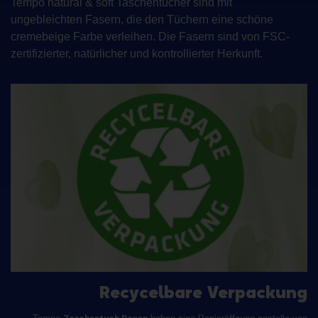
Tempo natural & soft Taschentücher sind mit
ungebleichten Fasern, die den Tüchern eine schöne
cremebeige Farbe verleihen. Die Fasern sind von
FSC-
zertifizierter, natürlicher und kontrollierter Herkunft
.
Recycelbare Verpackung