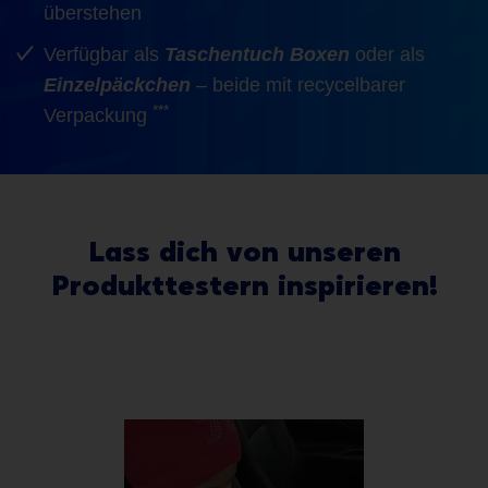
überstehen
Verfügbar als
Taschentuch Boxen
oder als
Einzelpäckchen
– beide mit recycelbarer
***
Verpackung
Lass dich von unseren
Produkttestern inspirieren!