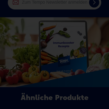
Zum
Tempo
Newsle
anmel
Ähnliche Produkte