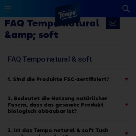
FAQ Tempo natural
&amp; soft
FAQ Tempo natural & soft
1. Sind die Produkte FSC-zertifiziert?
Ja, unsere Fasern sind zertifiziert und werden von
2. Bedeutet die Nutzung natürlicher
verantwortungsvollen Quellen bezogen.
Fasern, dass das gesamte Produkt
biologisch abbaubar ist?
Ja, alle Tempo Taschentücher wurden geprüft und
3. Ist das Tempo natural & soft Tuch
haben den Test für biologische