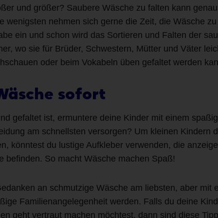
ßer und größer? Saubere Wäsche zu falten kann genaus
wenigsten nehmen sich gerne die Zeit, die Wäsche zu f
gabe ein und schon wird das Sortieren und Falten der s
, wo sie für Brüder, Schwestern, Mütter und Väter leic
ehschauen oder beim Vokabeln üben gefaltet werden kan
 Wäsche sofort
d gefaltet ist, ermuntere deine Kinder mit einem spaßig
dung am schnellsten versorgen? Um kleinen Kindern dab
n, könntest du lustige Aufkleber verwenden, die anzeig
che befinden. So macht Wäsche machen Spaß!
edanken an schmutzige Wäsche am liebsten, aber mit e
ige Familienangelegenheit werden. Falls du deine Kin
 geht vertraut machen möchtest, dann sind diese Tipps 