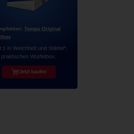
mpfehlen:
Tempo Original
lbox
r.1 in Weichheit und Stärke*,
r praktischen Würfelbox.
Jetzt kaufen