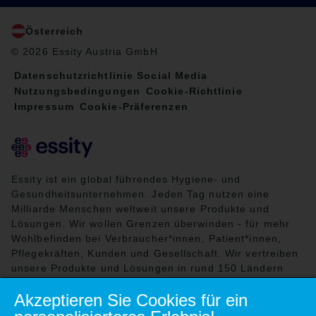
Österreich
© 2026 Essity Austria GmbH
Datenschutzrichtlinie Social Media
Nutzungsbedingungen
Cookie-Richtlinie
Impressum
Cookie-Präferenzen
Essity ist ein global führendes Hygiene- und
Gesundheitsunternehmen. Jeden Tag nutzen eine
Milliarde Menschen weltweit unsere Produkte und
Lösungen. Wir wollen Grenzen überwinden - für mehr
Wohlbefinden bei Verbraucher*innen, Patient*innen,
Pflegekräften, Kunden und Gesellschaft. Wir vertreiben
unsere Produkte und Lösungen in rund 150 Ländern
unter vielen starken Marken, darunter die
Akzeptieren Sie Cookies für ein
Weltmarktführer TENA und Tork, aber auch bekannte
Marken wie Actimove, Cutimed, JOBST, Knix,