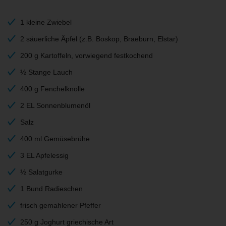
1 kleine Zwiebel
2 säuerliche Äpfel (z.B. Boskop, Braeburn, Elstar)
200 g Kartoffeln, vorwiegend festkochend
½ Stange Lauch
400 g Fenchelknolle
2 EL Sonnenblumenöl
Salz
400 ml Gemüsebrühe
3 EL Apfelessig
½ Salatgurke
1 Bund Radieschen
frisch gemahlener Pfeffer
250 g Joghurt griechische Art