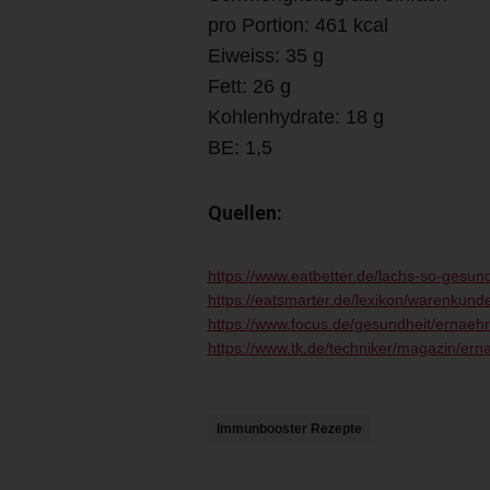
pro Portion: 461 kcal
Eiweiss: 35 g
Fett: 26 g
Kohlenhydrate: 18 g
BE: 1,5
Quellen:
https://www.eatbetter.de/lachs-so-gesund-
https://eatsmarter.de/lexikon/warenkunde
https://www.focus.de/gesundheit/ernaeh
https://www.tk.de/techniker/magazin/er
Immunbooster Rezepte