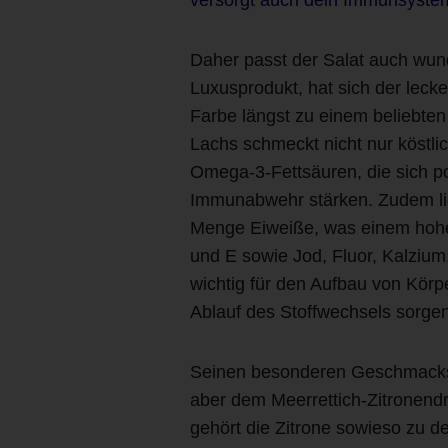
Daher passt der Salat auch wund
Luxusprodukt, hat sich der leck
Farbe längst zu einem beliebte
Lachs schmeckt nicht nur köstlic
Omega-3-Fettsäuren, die sich po
Immunabwehr stärken. Zudem lie
Menge Eiweiße, was einem hohen
und E sowie Jod, Fluor, Kalzium
wichtig für den Aufbau von Körp
Ablauf des Stoffwechsels sorgen
Seinen besonderen Geschmacksk
aber dem Meerrettich-Zitronend
gehört die Zitrone sowieso zu d