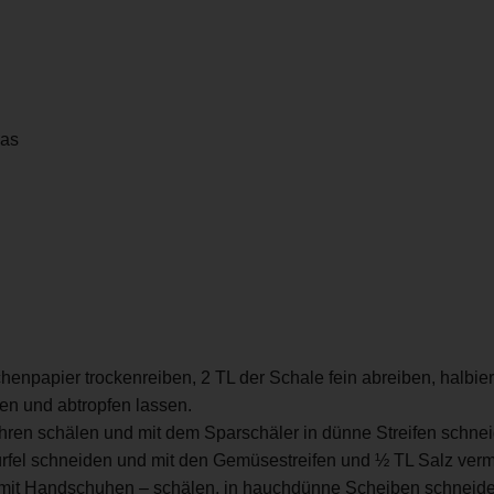
las
henpapier trockenreiben, 2 TL der Schale fein abreiben, halbier
n und abtropfen lassen.
öhren schälen und mit dem Sparschäler in dünne Streifen schnei
ürfel schneiden und mit den Gemüsestreifen und ½ TL Salz ve
 mit Handschuhen – schälen, in hauchdünne Scheiben schneiden