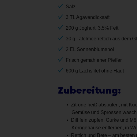
Salz
3 TL Agavendicksaft
200 g Joghurt, 3,5% Fett
30 g Tafelmeerrettich aus dem G
2 EL Sonnenblumenöl
Frisch gemahlener Pfeffer
600 g Lachsfilet ohne Haut
Zubereitung:
Zitrone heiß abspülen, mit Küc
Gemüse und Sprossen wasche
Dill fein zupfen, Gurke und M
Kerngehäuse entfernen, in W
Rettich und Bete – am besten