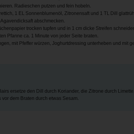
nieren. Radieschen putzen und fein hobeln.
ttich, 1 EL Sonnenblumenöl, Zitronensaft und 1 TL Dill glattrühr
m Agavendicksaft abschmecken.
Küchenpapier trocken tupfen und in 1 cm dicke Streifen schneide
eten Pfanne ca. 1 Minute von jeder Seite braten.
n, mit Pfeffer würzen, Joghurtdressing unterheben und mit ge
irs ersetze den Dill durch Koriander, die Zitrone durch Limette
 vor dem Braten durch etwas Sesam.