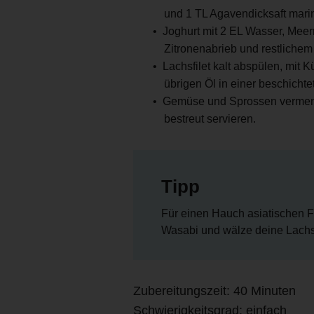
und 1 TL Agavendicksaft mari
Joghurt mit 2 EL Wasser, Meerre
Zitronenabrieb und restliche
Lachsfilet kalt abspülen, mit 
übrigen Öl in einer beschicht
Gemüse und Sprossen vermenge
bestreut servieren.
Tipp
Für einen Hauch asiatischen Fla
Wasabi und wälze deine Lachs
Zubereitungszeit: 40 Minuten
Schwierigkeitsgrad: einfach