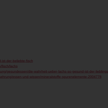
ist-der-beliebte-fisch
/fisch/lachs
rung/gesundessen/die-wahrheit-ueber-lachs-so-gesund-ist-der-liebling
naehrung/essen-und-wissen/mineralstoffe-spurenelemente-2004778