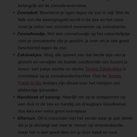
belangrijk als de zonnebrandcrème.
Zonnebril.
Bescherm je ogen tegen de zon in stijl. Met de
felle zon die weerspiegeld wordt in de zee en het zand
moet je zeker een zonnebril meenemen op zonvakantie.
Zonnehoedje.
Met een zonnehoedje op het vakantielijstje
voor je zonvakantie zijn je gezicht, je oren en je nek goed
beschermd tegen de zon.
Zakdoekjes.
Veeg alle sporen van dat derde ijsje van je
gezicht en verwijder de laatste zandkorrels van tussen je
tenen: een pakje zachte en sterke
Tempo Zakdoekjes
is
onmisbaar op je zonvakantiechecklist. Ook de
Tempo
Fresh to Go
doekjes zijn ideaal voor het reinigen van
plakkerige ijshanden.
Handdoek of sarong.
Heerlijk om op te ontspannen na
een duik in de zee en handig als draagbare kleedkamer,
dus kies een extra groot exemplaar.
Aftersun.
Dit is misschien niet het eerste waar je aan denkt
als je je afvraagt wat mee te nemen op strandvakantie,
maar het is een goed idee om je door zand en zout