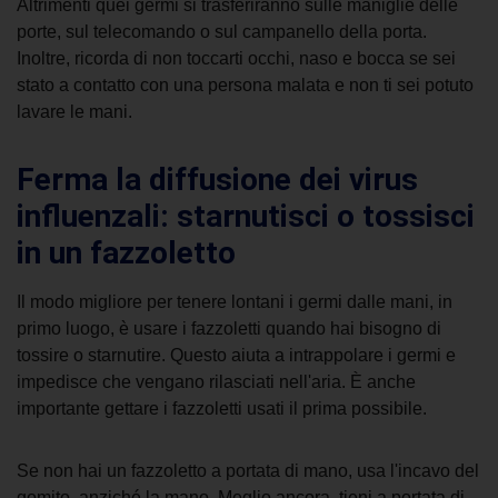
Altrimenti quei germi si trasferiranno sulle maniglie delle
porte, sul telecomando o sul campanello della porta.
Inoltre, ricorda di non toccarti occhi, naso e bocca se sei
stato a contatto con una persona malata e non ti sei potuto
lavare le mani.
Ferma la diffusione dei virus
influenzali: starnutisci o tossisci
in un fazzoletto
Il modo migliore per tenere lontani i germi dalle mani, in
primo luogo,
è usare i fazzoletti quando hai bisogno di
tossire o starnutire. Questo aiuta a intrappolare i germi e
impedisce che vengano rilasciati nell'aria. È anche
importante gettare i
fazzoletti usati il ​​prima possibile.
Se non hai un fazzoletto a portata di mano, usa l'incavo del
gomito, anziché la mano. Meglio ancora, tieni a portata di