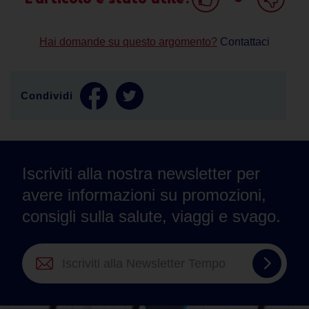
Hai domande su questo argomento?
Contattaci
Condividi
Iscriviti alla nostra newsletter per
avere informazioni su promozioni,
consigli sulla salute, viaggi e svago.
Iscrivit
alla
Newsle