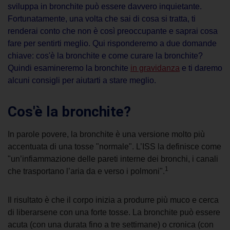
sviluppa in bronchite può essere davvero inquietante.
Fortunatamente, una volta che sai di cosa si tratta, ti
renderai conto che non è così preoccupante e saprai cosa
fare per sentirti meglio. Qui risponderemo a due domande
chiave:
cos'è la bronchite
e
come curare la bronchite
?
Quindi esamineremo la bronchite
in gravidanza
e ti daremo
alcuni consigli per aiutarti a stare meglio.
Cos'è la bronchite
?
In parole povere, la bronchite è una versione molto più
accentuata di una tosse "normale". L’ISS la definisce come
"un’infiammazione delle pareti interne dei bronchi, i canali
1
che trasportano l’aria da e verso i polmoni".
Il risultato è che il corpo inizia a produrre più muco e cerca
di liberarsene con una forte tosse. La bronchite può essere
acuta (con una durata fino a tre settimane) o cronica (con