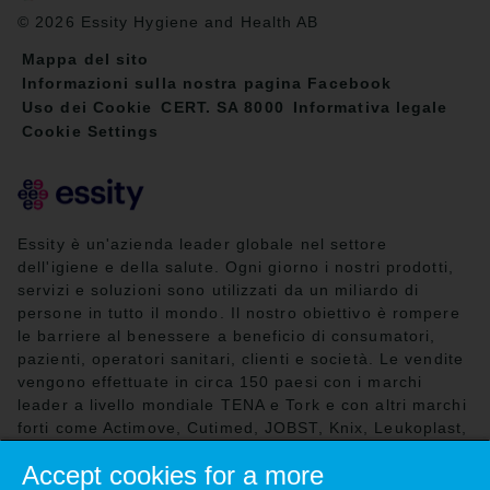
© 2026 Essity Hygiene and Health AB
Mappa del sito
Informazioni sulla nostra pagina Facebook
Uso dei Cookie
CERT. SA 8000
Informativa legale
Cookie Settings
Essity è un'azienda leader globale nel settore
dell'igiene e della salute. Ogni giorno i nostri prodotti,
servizi e soluzioni sono utilizzati da un miliardo di
persone in tutto il mondo. Il nostro obiettivo è rompere
le barriere al benessere a beneficio di consumatori,
pazienti, operatori sanitari, clienti e società. Le vendite
vengono effettuate in circa 150 paesi con i marchi
leader a livello mondiale TENA e Tork e con altri marchi
forti come Actimove, Cutimed, JOBST, Knix, Leukoplast,
Libero, Libresse, Lotus, Modibodi, Nosotras, Saba,
Accept cookies for a more
Tempo, TOM Organic e Zewa. Nel 2024 Essity ha