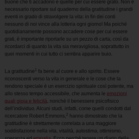
buone che ti accadono e
quelle per cui essere grato.
Non è
necessario riportare sul
quaderno della gratitudine
i
grandi
eventi
in grado di stravolgere
la vita:
in fin dei conti
nessuno di noi vince alla lotteria ogni giorno!
Ma poiché
quotidianamente possono accadere cose per cui essere
grati, è importante riportarle su un pezzo di carta, così da
ricordarci di quanto la vita sia meravigliosa, soprattutto in
quei momenti in cui tutto ci sembra apparire buio.
1
La gratitudine
fa bene al cuore e allo spirito. Essere
riconoscenti verso la vita in generale e le cose che la
rendono speciale è un esercizio spirituale così potente, ma
allo stesso tempo accessibile, che aumenta le
emozioni
quali gioia e felicità
, nonché il benessere psicofisico
dell’individuo. Alcuni studi, infatti, come quelli condotti dal
2
ricercatore Robert Emmons
,
hanno dimostrato che la
gratitudine è strettamente correlata a una maggiore
soddisfazione nella vita, vitalità, autostima, ottimismo,
speranza ed
empatia
.
Ecco perché
tenere un diario
della