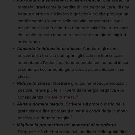
Può aiutarti a superare i momenti difficili
.
Che si tratti di
momenti gravi
come la perdita di una persona cara,
di
una
battuta d'arresto sul lavoro o qualcos'altro che provoca un
cambiamento
rilevante
nella tua vita
, c
oncentrarsi sugli
aspetti positivi può aiutarti a rimanere ottimista, a pensare
che anche questo momento passerà e che
giorni migliori
arriveranno.
Aumenta la fiducia
in te stesso
. Annotare gli eventi
positivi della tua vita può
aprirti gli occhi
sui tuoi successi,
aumentando
l'autostima,
fondamentale nei momenti in cui
ci sente particolarmente giù o senza alcuna
fiducia in sé
stessi.
Riduce lo stress
. Mostrare gratitudine produce emozioni
positive,
rende più felici, libera dall'energia negativa e, di
3
conseguenza,
riduce lo stress
.
Aiuta a dormire meglio
.
Scrivere sul proprio diario della
gratitudine a fine giornata ti aiuterà a concluderla in modo
4
positivo e
a dormire meglio
.
Migliora la prospettiva nei momenti di sconforto
.
Rileggere ciò che hai scritto sul tuo
diario della gratitudine