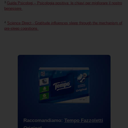
3
Guida Psicologi – Psicologia positiva: le chiavi per migliorare il nostro
benessere
4
Science Direct - Gratitude influences sleep through the mechanism of
pre-sleep cognitions
Raccomandiamo:
Tempo Fazzoletti