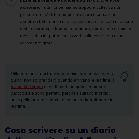
Inizia
alla
grande e concentrati
su ciò che vuoi
annotare.
Tutti noi pensiamo troppo a volte, quindi
prenditi un po' di tempo per rilassarti e cercare di
annotare tutto quello che
ti
è successo. Le cose che sono
state divertenti, ti hanno fatto ridere, sono state sciocche,
ecc.
Fatto ciò, potrai
focalizzarti sulle cose per cui sei
veramente grato.
Riflettere sulla nostra vita può risultare emozionante,
quindi non sorprenderti quando arrivano le lacrime. I
fazzoletti Tempo
sono lì per te in questi momenti
particolari e sono perfetti, perché risultano morbidi
sulla pelle, ma resistenti abbastanza da trattenere le
lacrime.
Cosa scrivere su un
diario