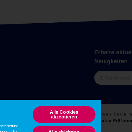
Erhalte aktu
Neuigkeiten
E-Mail-Adresse
Alle Cookies
kies
Sitemap
Disclaimer
Nutzungsbedingungen
Social 
akzeptieren
weis zum Verpackungsgesetz
Impressum
Cookie-Präfere
Speicherung
ssern, die