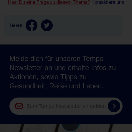
Hast Du eine Frage zu diesem Thema?
Kontaktiere uns
Teilen
Melde dich für unseren Tempo
Newsletter an und erhalte Infos zu
Aktionen, sowie Tipps zu
Gesundheit, Reise und Leben.
Zum
Tempo
Newsle
anmel