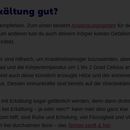
rkältung gut?
u empfehlen. Zum einen besteht
Ansteckungsgefahr
für d
um anderen tust du auch deinem Körper keinen Gefalle
Infekt.
r sind hilfreich, um Krankheitserreger loszuwerden, aber
ad und die Körpertemperatur um 1 bis 2 Grad Celsius an
 sind auch diese künstlich erzeugte Hitze und der extr
s. Dessen Immunkräfte sind bereits auf die Virenbekämp
 mit Erkältung sogar gefährlich werden, denn dann droh
 bei Erkältung – ja oder nein?“ kann man also ganz klar
en hilft, sind Ruhe und Erholung, viel Flüssigkeit und V
h frei durchatmen lässt – das
Tempo sanft & frei
.