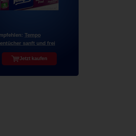
mpfehlen:
Tempo
entücher sanft und frei
Jetzt kaufen