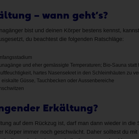
ältung – wann geht’s?
nagänger bist und deinen Körper bestens kennst, kanns
usgesetzt, du beachtest die folgenden Ratschläge:
 Anfangsstadium
unagänge und eher gemässigte Temperaturen; Bio-Sauna statt fi
Luftfeuchtigkeit, hartes Nasensekret in den Schleimhäuten zu ve
 eiskalte Güsse, Tauchbecken oder Aussenbereiche
hschwitzen
ingender Erkältung?
ltung auf dem Rückzug ist, darf man dann wieder in die
der Körper immer noch geschwächt. Daher solltest du mit