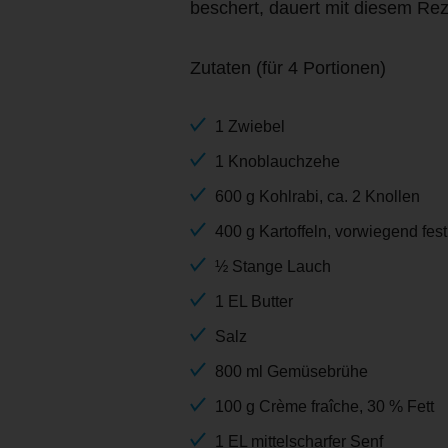
beschert, dauert mit diesem Rez
Zutaten (für 4 Portionen)
1 Zwiebel
1 Knoblauchzehe
600 g Kohlrabi, ca. 2 Knollen
400 g Kartoffeln, vorwiegend fe
½ Stange Lauch
1 EL Butter
Salz
800 ml Gemüsebrühe
100 g Crème fraîche, 30 % Fett
1 EL mittelscharfer Senf