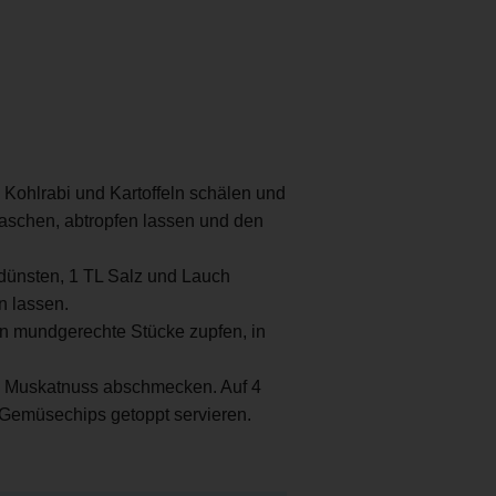
 Kohlrabi und Kartoffeln schälen und
waschen, abtropfen lassen und den
 dünsten, 1 TL Salz und Lauch
n lassen.
 in mundgerechte Stücke zupfen, in
nd Muskatnuss abschmecken. Auf 4
n Gemüsechips getoppt servieren.