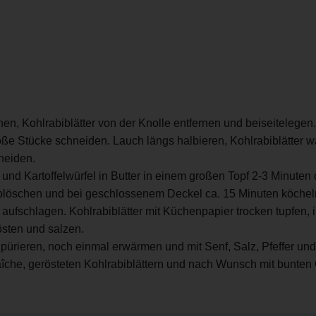
n, Kohlrabiblätter von der Knolle entfernen und beiseitelegen.
roße Stücke schneiden. Lauch längs halbieren, Kohlrabiblätter 
hneiden.
und Kartoffelwürfel in Butter in einem großen Topf 2-3 Minuten
löschen und bei geschlossenem Deckel ca. 15 Minuten köchel
 aufschlagen. Kohlrabiblätter mit Küchenpapier trocken tupfen,
östen und salzen.
pürieren, noch einmal erwärmen und mit Senf, Salz, Pfeffer u
fraîche, gerösteten Kohlrabiblättern und nach Wunsch mit bunte