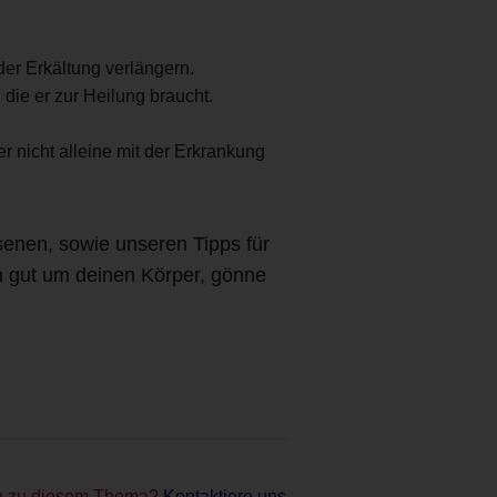
er Erkältung verlängern.
die er zur Heilung braucht.
r nicht alleine mit der Erkrankung
senen, sowie unseren Tipps für
h gut um deinen Körper, gönne
n zu diesem Thema?
Kontaktiere uns