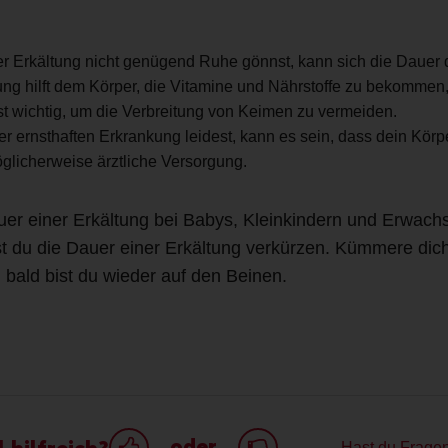
r Erkältung nicht genügend Ruhe gönnst, kann sich die Dauer d
ung hilft dem Körper, die Vitamine und Nährstoffe zu bekommen, 
t wichtig, um die Verbreitung von Keimen zu vermeiden.
 ernsthaften Erkrankung leidest, kann es sein, dass dein Körpe
öglicherweise ärztliche Versorgung.
uer einer Erkältung bei Babys, Kleinkindern und Erwach
 du die Dauer einer Erkältung verkürzen. Kümmere dic
bald bist du wieder auf den Beinen.
oder
 hilfreich?
Hast du Frage