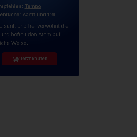
mpfehlen:
Tempo
entücher sanft und frei
 sanft und frei verwöhnt die
und befreit den Atem auf
liche Weise.
Jetzt kaufen