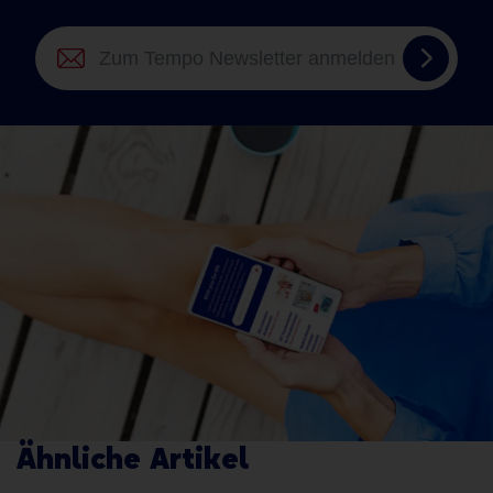
Zum
Tempo
Newsle
anmel
Ähnliche Artikel