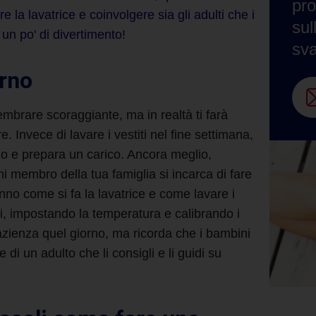
pro
re la lavatrice
e coinvolgere sia gli adulti che i
sul
n po' di divertimento!
sv
orno
mbrare scoraggiante, ma in realtà ti farà
e. Invece di
lavare i vestiti
nel fine settimana,
rno e prepara un carico. Ancora meglio,
 ogni membro della tua famiglia si incarca di
fare
anno
come si fa la lavatrice
e
come lavare i
i, impostando la temperatura e calibrando i
zienza quel giorno, ma ricorda che i bambini
di un adulto che li consigli e li guidi su