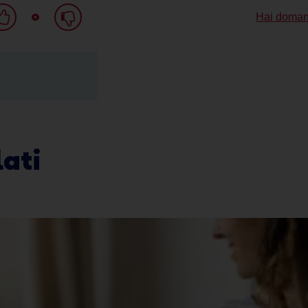
o
Hai doman
ati
Clicca sui fumetti per leggere l'articolo