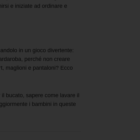
irsi e iniziate ad ordinare e
mandolo in un gioco divertente:
guardaroba, perché non creare
irt, maglioni e pantaloni? Ecco
r il bucato, sapere
come lavare il
aggiormente i bambini in queste