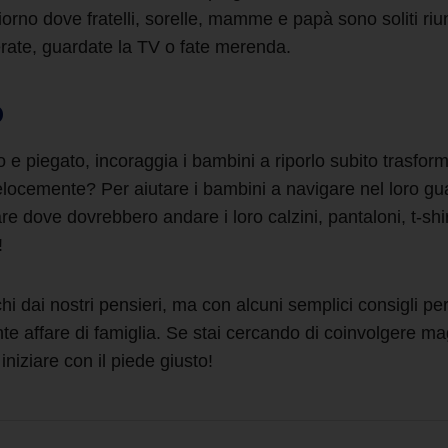
iorno dove fratelli, sorelle, mamme e papà sono soliti riun
rate, guardate la TV o fate merenda.
o
o e piegato
, incoraggia i bambini a riporlo subito trasfor
ù velocemente? Per aiutare i bambini a navigare nel loro 
care dove dovrebbero andare i loro calzini, pantaloni, t-sh
!
hi dai nostri pensieri, ma con alcuni semplici consigli pe
te affare di famiglia. Se stai cercando di coinvolgere m
 iniziare con il piede giusto!