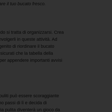
re il tuo bucato fresco.
do si tratta di organizzarsi. Crea
olgerli in queste attività. Ad
enito di riordinare il bucato
sicurati che la tabella della
a per appendere importanti avvisi
puliti può essere scoraggiante
 passi di lì e decida di
ria pulita diventerà un gioco da