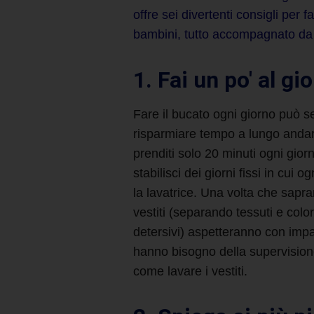
offre sei divertenti consigli per
fa
bambini, tutto accompagnato da u
1. Fai un po' al gi
Fare il bucato
ogni giorno può se
risparmiare tempo a lungo andar
prenditi solo 20 minuti ogni gio
stabilisci dei giorni fissi in cui
la lavatrice
. Una volta che sapr
vestiti
(separando tessuti e color
detersivi) aspetteranno con impa
hanno bisogno della supervisione 
come lavare i vestiti
.