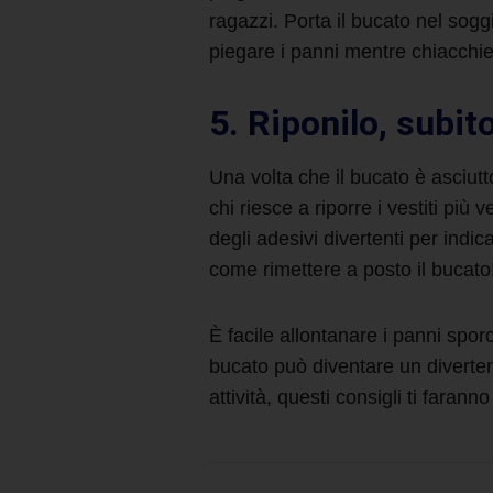
ragazzi. Porta il bucato nel sogg
piegare i panni mentre chiacchie
5. Riponilo, subit
Una volta che il bucato
è asciutt
chi riesce a riporre i vestiti pi
degli adesivi divertenti per indi
come rimettere a posto il bucato
È facile
allontanare i panni sporc
bucato
può diventare un diverten
attività, questi consigli ti faranno