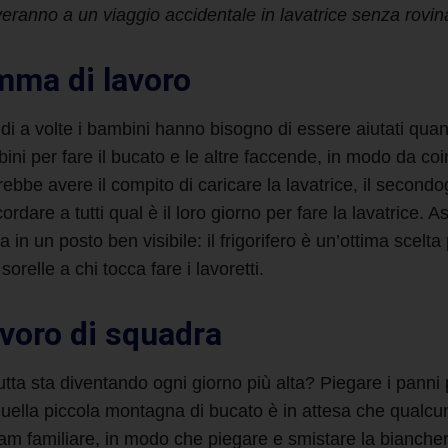
veranno a un viaggio accidentale in lavatrice senza rovina
mma di lavoro
indi a volte i bambini hanno bisogno di essere aiutati quan
bini per
fare il bucato
e le altre faccende, in modo da coinv
ebbe avere il compito di caricare la lavatrice, il secondog
cordare a tutti qual è il loro giorno per
fare la lavatrice
. As
 in un posto ben visibile: il frigorifero è un’ottima scelt
 sorelle a chi tocca fare i lavoretti.
avoro di squadra
tta sta diventando ogni giorno più alta? Piegare i panni 
uella piccola montagna di bucato è in attesa che qualcuno
 team familiare, in modo che piegare e smistare la bianche