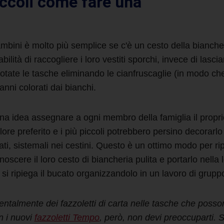
iccoli
come fare una
mbini è molto più semplice se c'è un cesto della biancher
lità di raccogliere i loro vestiti sporchi, invece di lasci
uotate le tasche eliminando le cianfruscaglie (in modo che
anni colorati dai bianchi.
a idea assegnare a ogni membro della famiglia il proprio 
ore preferito e i più piccoli potrebbero persino decorarlo
gati, sistemali nei cestini. Questo è un ottimo modo per ripo
scere il loro cesto di biancheria pulita e portarlo nella l
si ripiega il bucato organizzandolo in un lavoro di grupp
dentalmente dei fazzoletti di carta nelle tasche
che posson
n i nuovi
fazzoletti Tempo
, però, non devi preoccuparti. 