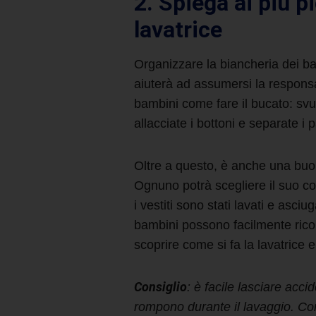
2. Spiega ai più p
lavatrice
Organizzare la biancheria dei ba
aiuterà ad assumersi la responsabi
bambini
come fare il bucato
: sv
allacciate i bottoni e separate i p
Oltre a questo, è anche una buon
Ognuno potrà scegliere il suo col
i vestiti sono stati lavati e asciu
bambini possono facilmente ricono
scoprire
come si fa la lavatrice
e 
Consiglio
: è facile lasciare acci
rompono durante il lavaggio. Co