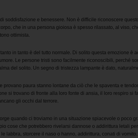
di soddisfazione e benessere. Non è difficile riconoscere questo
corpo, che in una persona gioiosa è spesso rilassato, al viso, ch
ono ottimista.
 tanto in tanto è del tutto normale. Di solito questa emozione è
umore. Le persone tristi sono facilmente riconoscibili, perché son
calma del solito. Un segno di tristezza lampante è dato, naturalm
 provano paura stanno lontane da ciò che le spaventa e tendono 
si trovano di fronte alla loro fonte di ansia, il loro respiro si 
cano gli occhi dal terrore.
e quando ci troviamo in una situazione spiacevole o poco gradit
io cose che potrebbero rivelarsi dannose o addirittura letali p
le labbra, storcere il naso o hanno, addirittura, conati di vomito.