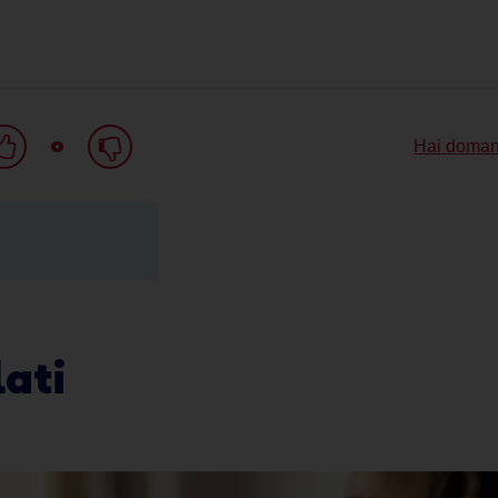
o
Hai doman
ati
Clicca sui fumetti per leggere l'articolo