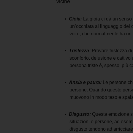
vicine.
Gioia:
La gioia ci dà un senso 
un’occhiata al linguaggio del 
voce, che normalmente ha un t
Tristezza:
Provare tristezza di
sconforto, delusione e cattivo 
persona triste è, spesso, più 
Ansia e paura:
Le persone che
persone. Quando queste persone 
muovono in modo teso e spalan
Disgusto:
Questa emozione sorg
situazioni e persone, ad esemp
disgusto tendono ad arricciare 