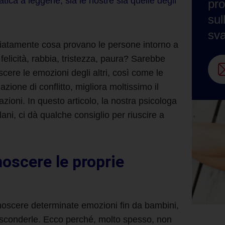
ca a leggerle, sia le nostre sia quelle degli
pro
sul
sv
iatamente cosa provano le persone intorno a
elicità, rabbia, tristezza, paura? Sarebbe
scere le emozioni degli altri, così come le
zione di conflitto, migliora moltissimo il
zioni. In questo articolo, la nostra psicologa
llani, ci dà qualche consiglio per riuscire a
noscere le proprie
noscere determinate emozioni fin da bambini,
asconderle. Ecco perché, molto spesso, non