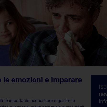
 le emozioni
e imparare
Isc
new
i è importante riconoscere e gestire le
inf