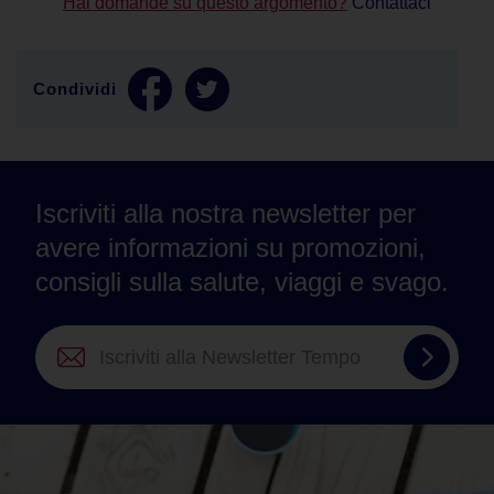
Hai domande su questo argomento?
Contattaci
Condividi
Iscriviti alla nostra newsletter per
avere informazioni su promozioni,
consigli sulla salute, viaggi e svago.
Iscrivit
alla
Newsle
Tempo