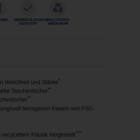
CHEN
DERMATOLOGISCH
BIOLOGISCH
GETESTET
ABBAUBAR
*
in Weichheit und Stärke
**
arke Taschentücher
**
schentücher
rtungsvoll bezogenen Fasern von FSC-
****
ecyceltem Plastik hergestellt