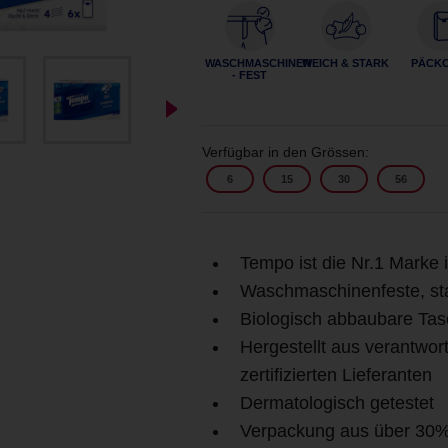
WASCHMASCHINEN
WEICH & STARK
PÄCK
- FEST
Verfügbar in den Grössen:
6
15
30
56
Tempo ist die Nr.1 Marke 
Waschmaschinenfeste, st
Biologisch abbaubare Ta
Hergestellt aus verantwo
zertifizierten Lieferanten
Dermatologisch getestet
Verpackung aus über 30% r