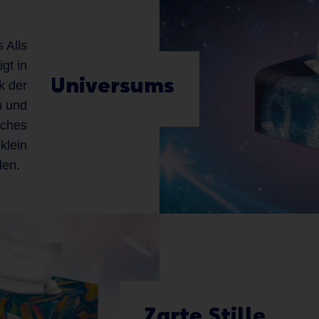
s Alls
gt in
 des Universums
k der
n und
liches
klein
den.
Zarte Stille