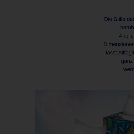
Die Stille de
beruhi
Weite
Anblic
Dimensione
lässt Alltäg
ganz 
wer