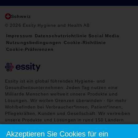
Schweiz
© 2026 Essity Hygiene and Health AB
Impressum
Datenschutzrichtlinie Social Media
Nutzungsbedingungen
Cookie-Richtlinie
Cookie-Präferenzen
Essity ist ein global führendes Hygiene- und
Gesundheitsunternehmen. Jeden Tag nutzen eine
Milliarde Menschen weltweit unsere Produkte und
Lösungen. Wir wollen Grenzen überwinden - für mehr
Wohlbefinden bei Verbraucher*innen, Patient*innen,
Pflegekräften, Kunden und Gesellschaft. Wir vertreiben
unsere Produkte und Lösungen in rund 150 Ländern
unter vielen starken Marken, darunter die
Akzeptieren Sie Cookies für ein
Weltmarktführer TENA und Tork, aber auch bekannte