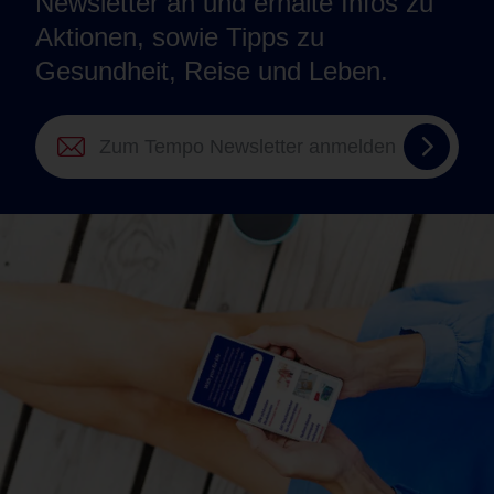
Newsletter an und erhalte Infos zu
Aktionen, sowie Tipps zu
Gesundheit, Reise und Leben.
Zum
Tempo
Newsle
anmel